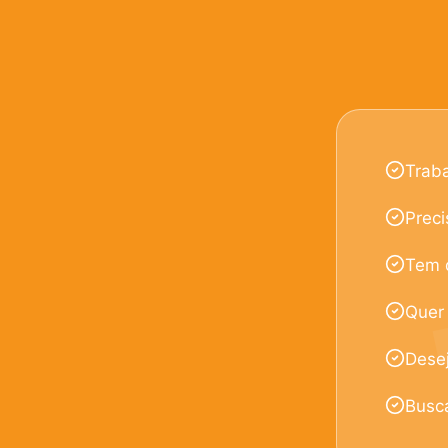
Traba
Preci
Tem d
Quer
Desej
Busc