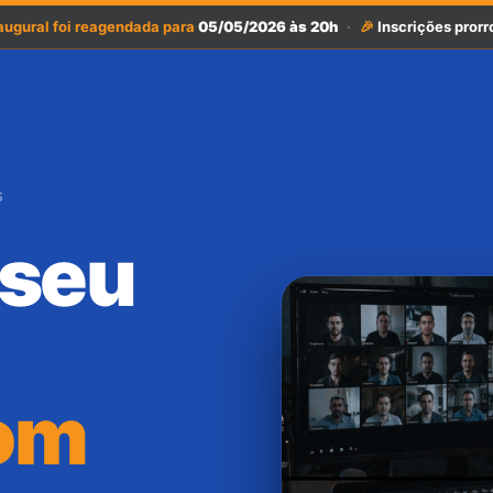
augural foi reagendada para
05/05/2026 às 20h
·
🎉
Inscrições pror
S
 seu
om