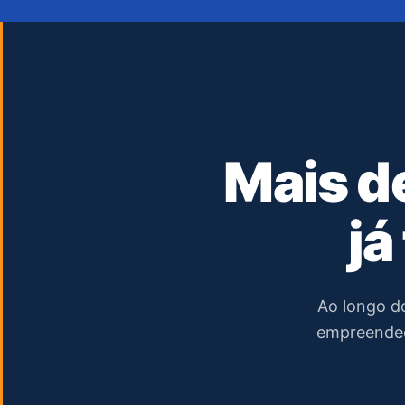
Mais d
já
Ao longo do
empreended