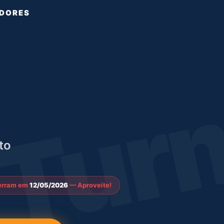
DORES
Tur
to
cerram em
12/05/2026
— Aproveite!