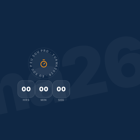
ma2
EU SOU PRO · TURMA2026 · EU SOU PRO · TURMA2026 ·
00
00
00
HRS
MIN
SEG