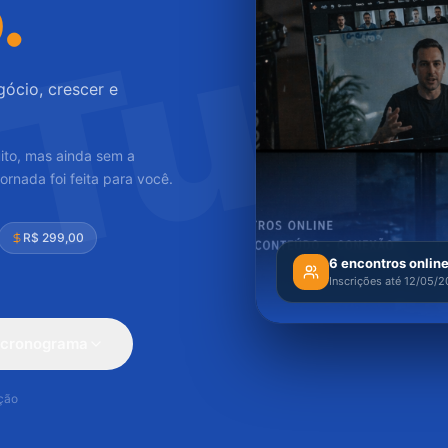
Tur
.
gócio, crescer e
ito, mas ainda sem a
ornada foi feita para você.
R$ 299,00
6 encontros online
Inscrições até 12/05/2
 cronograma
ição