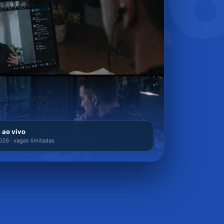
ma2
 ao vivo
026 · vagas limitadas