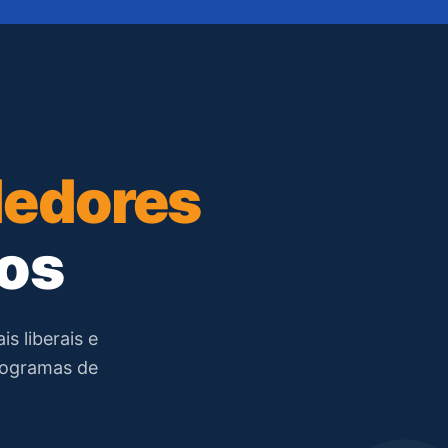
edores
dos
s liberais e
rogramas de