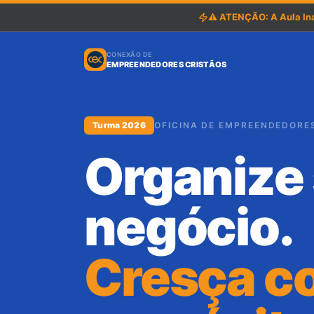
⚠️ ATENÇÃO: A Aula In
CONEXÃO DE
EMPREENDEDORES CRISTÃOS
Turma 2026
OFICINA DE EMPREENDEDORE
Organize
negócio.
Cresça c